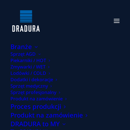
Branże
Sprzęt AGD
Piekarniki / HOT
Zmywarki / WET
Lodówki / COLD
Dodatki i dekoracje
Imprint
Sprzęt medyczny
Sprzęt profesjonalny
Produkt na zamówienie
Proces produkcji
Produkt na zamówienie
Informacje zgodnie z § 5 niemieckiej ustawy o
DRADURA to MY
telemediach (TMG) (Niemcy)