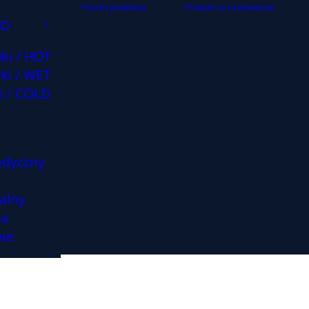
Proces produkcji
Produkt na zamówienie
GD
iki / HOT
ki / WET
i / COLD
edyczny
alny
na
ie