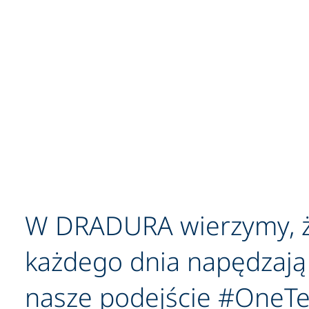
W DRADURA wierzymy, że 
każdego dnia napędzają 
nasze podejście #OneTe