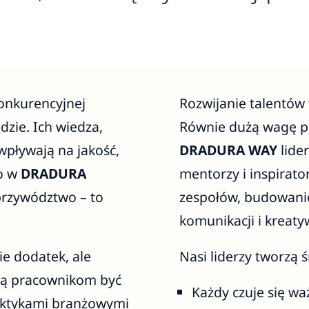
onkurencyjnej
Rozwijanie talentów t
dzie. Ich wiedza,
Równie dużą wagę p
wpływają na jakość,
DRADURA WAY
lider
go w
DRADURA
mentorzy i inspirat
przywództwo – to
zespołów, budowanie
komunikacji i kreaty
ie dodatek, ale
Nasi liderzy tworzą 
ją pracownikom być
Każdy czuje się wa
raktykami branżowymi