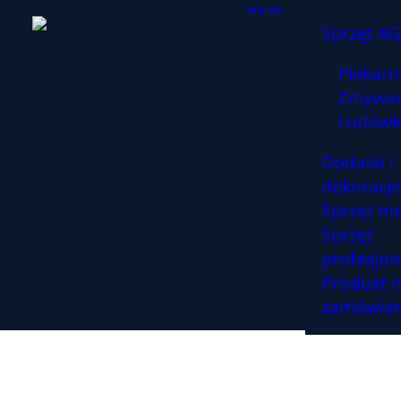
Branże
Sprzęt A
Piekarn
Zmywar
Lodówk
Dodatki i
dekoracje
Sprzęt m
Sprzęt
profesjon
Produkt 
zamówien