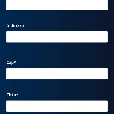
Indirizzo
Cap*
Città*