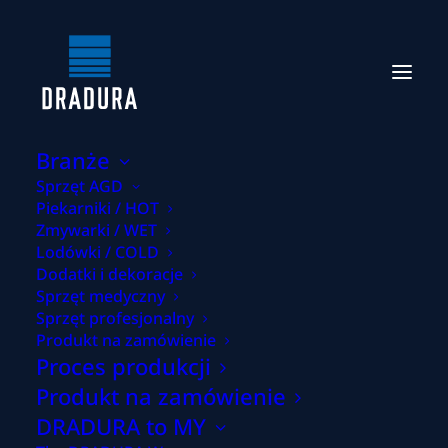
Branże
Sprzęt AGD
Piekarniki / HOT
Zmywarki / WET
Lodówki / COLD
Części z
drutu stalowego
Dodatki i dekoracje
Sprzęt medyczny
do
piekarników
i urządzeń
Sprzęt profesjonalny
Produkt na zamówienie
do podgrzewania
Proces produkcji
Produkt na zamówienie
DRADURA to MY