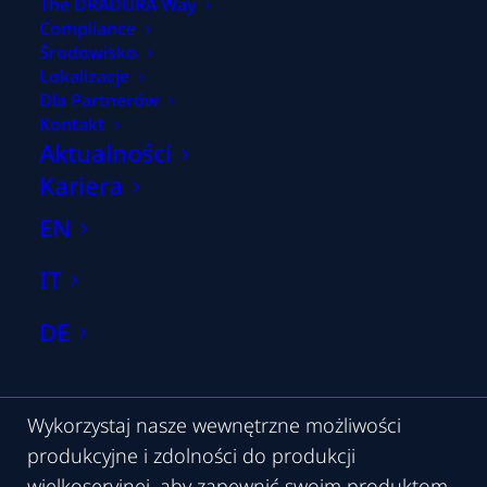
The DRADURA Way
Compliance
Środowisko
Lokalizacje
Dla Partnerów
Kontakt
Aktualności
Kariera
EN
Trwałość
w wysokich
IT
temperaturach
DE
Wykorzystaj nasze wewnętrzne możliwości
produkcyjne i zdolności do produkcji
wielkoseryjnej, aby zapewnić swoim produktom