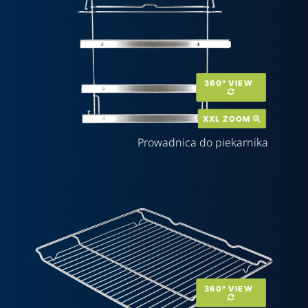
360° VIEW  
XXL ZOOM 
Prowadnica do piekarnika
360° VIEW  