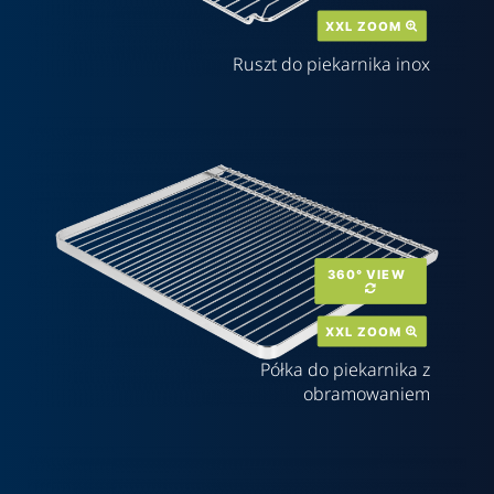
XXL ZOOM 
Ruszt do piekarnika inox
360° VIEW  
XXL ZOOM 
Półka do piekarnika z
obramowaniem